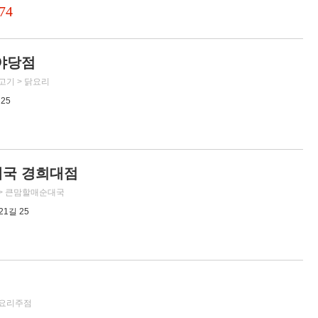
74
야당점
,고기 > 닭요리
25
국 경희대점
대 > 큰맘할매순대국
1길 25
프,요리주점