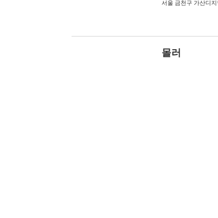
서울 금천구 가산디지
몰러
음식점 > 카페 > 테
대구 중구 동성로2길 5
분식점빵
음식점 > 분식 > 떡볶
경북 구미시 상사서로 
054-461-0078
아디카페
음식점 > 카페 > 테마