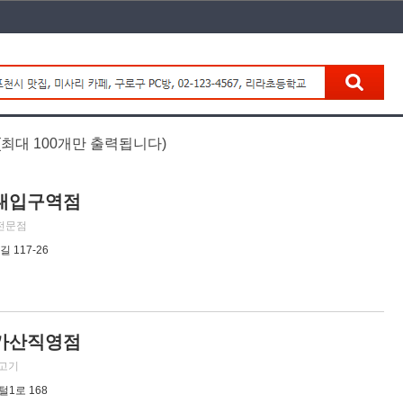
(최대 100개만 출력됩니다)
대입구역점
피전문점
 117-26
가산직영점
,고기
1로 168