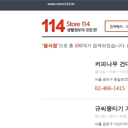
www.store114.kr
“
음식점
”으로 총
100
개가 검색되었습니다. 
커피나무 건
음식점 > 카페 > 커
서울 광진구 동일로22길
02-466-1415
규씨뭉티기 
음식점 > 한식 > 육류
서울 금천구 가산디지털