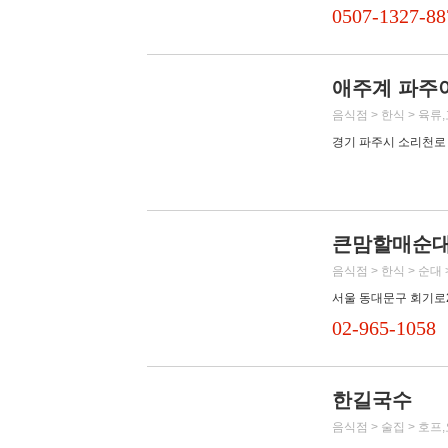
0507-1327-88
애주계 파주
음식점 > 한식 > 육류
경기 파주시 소리천로 
큰맘할매순대
음식점 > 한식 > 순
서울 동대문구 회기로2
02-965-1058
한길국수
음식점 > 술집 > 호