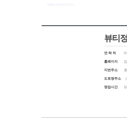
www.store114.kr
뷰티
연 락 처
0
홈페이지
입
지번주소
충
도로명주소
(
영업시간
입