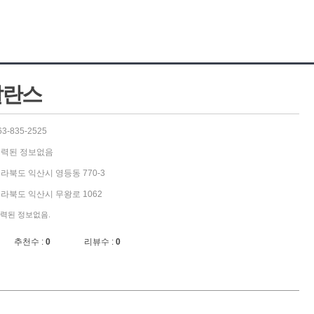
발란스
63-835-2525
력된 정보없음
라북도 익산시 영등동 770-3
라북도 익산시 무왕로 1062
력된 정보없음.
추천수 :
0
리뷰수 :
0