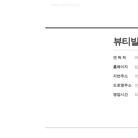
www.store114.kr
뷰티
연 락 처
0
홈페이지
입
지번주소
전
도로명주소
전
영업시간
입