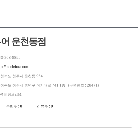
어 운천동점
43-268-8855
ttp://modetour.com
청북도 청주시 운천동 964
청북도 청주시 흥덕구 직지대로 741 1층 (우편번호 : 28471)
력된 정보없음.
추천수 :
0
리뷰수 :
0