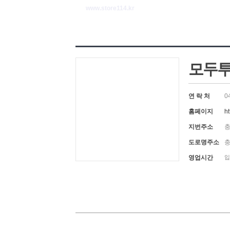
www.store114.kr
모두투
연 락 처
0
홈페이지
h
지번주소
충
도로명주소
충
영업시간
입