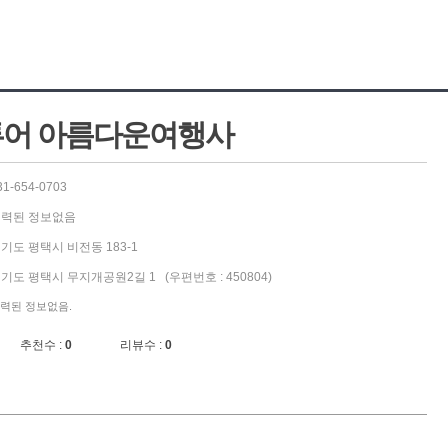
어 아름다운여행사
31-654-0703
력된 정보없음
기도 평택시 비전동 183-1
기도 평택시 무지개공원2길 1 (우편번호 : 450804)
력된 정보없음.
추천수 :
0
리뷰수 :
0