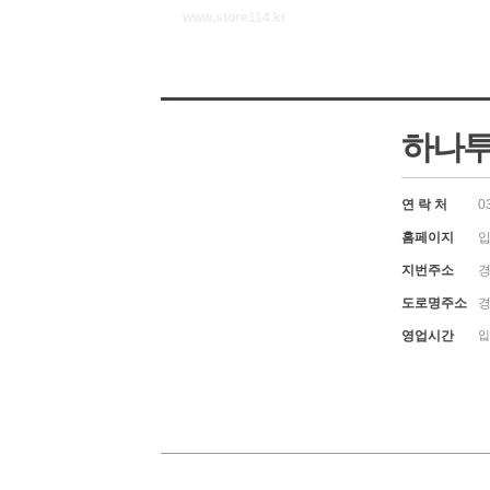
www.store114.kr
하나투
연 락 처
0
홈페이지
입
지번주소
경
도로명주소
경
영업시간
입