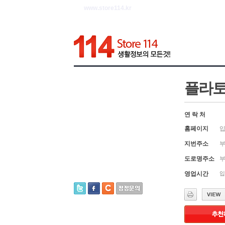
www.store114.kr
플라
연 락 처
홈페이지
입
지번주소
부
도로명주소
부
영업시간
입