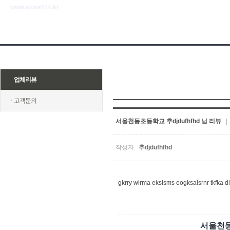
www.store114.kr
ㆍ
업체리뷰
ㆍ
고객문의
서울천동초등학교 추djdufhfhd 님 리뷰
| 
작성자
추djdufhfhd
gkrry wlrma ekslsms eogksalsrnr tkfka d
서울천